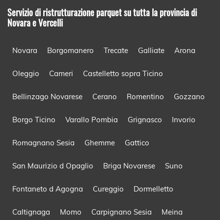
Servizio di ristrutturazione parquet su tutta la provincia di
Novara e Vercelli
Novara
Borgomanero
Trecate
Galliate
Arona
Oleggio
Cameri
Castelletto sopra Ticino
Bellinzago Novarese
Cerano
Romentino
Gozzano
Borgo Ticino
Varallo Pombia
Grignasco
Invorio
Romagnano Sesia
Ghemme
Gattico
San Maurizio d Opaglio
Briga Novarese
Suno
Fontaneto d Agogna
Cureggio
Dormelletto
Caltignaga
Momo
Carpignano Sesia
Meina