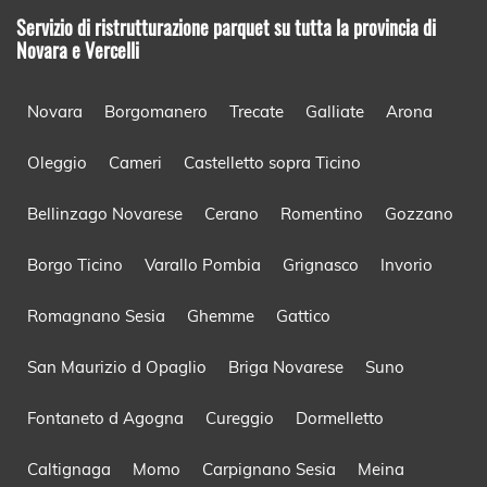
Servizio di ristrutturazione parquet su tutta la provincia di
Novara e Vercelli
Novara
Borgomanero
Trecate
Galliate
Arona
Oleggio
Cameri
Castelletto sopra Ticino
Bellinzago Novarese
Cerano
Romentino
Gozzano
Borgo Ticino
Varallo Pombia
Grignasco
Invorio
Romagnano Sesia
Ghemme
Gattico
San Maurizio d Opaglio
Briga Novarese
Suno
Fontaneto d Agogna
Cureggio
Dormelletto
Caltignaga
Momo
Carpignano Sesia
Meina